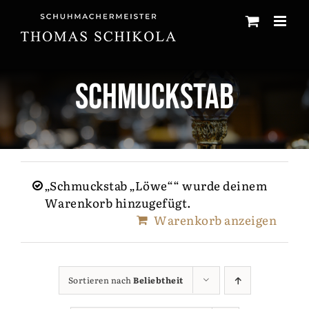
Zum
Inhalt
springen
Schmuckstab
„Schmuckstab „Löwe““ wurde deinem
Warenkorb hinzugefügt.
Warenkorb anzeigen
Sortieren nach
Beliebtheit