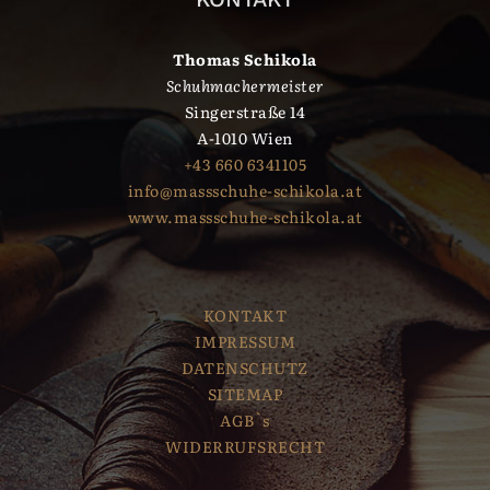
Thomas Schikola
Schuhmachermeister
Singerstraße 14
A-1010 Wien
+43 660 6341105
info@massschuhe-schikola.at
www.massschuhe-schikola.at
KONTAKT
IMPRESSUM
DATENSCHUTZ
SITEMAP
AGB`s
WIDERRUFSRECHT