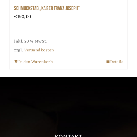
Schmuckstab „Kaiser Franz Joseph“
€
190,00
inkl. 20 % MwSt.
zzgl.
Versandkosten
In den Warenkorb
Details
KONTAKT