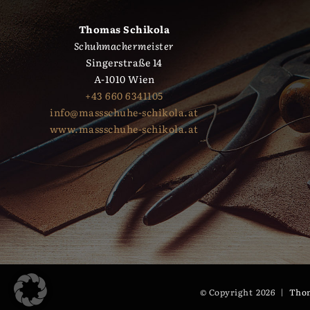
Thomas Schikola
Schuhmachermeister
Singerstraße 14
A-1010 Wien
+43 660 6341105
info@massschuhe-schikola.at
www.massschuhe-schikola.at
© Copyright
2026 |
Thom