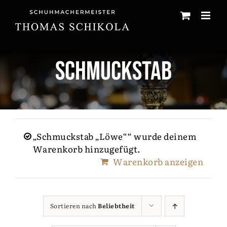
Zum
Inhalt
springen
Schmuckstab
„Schmuckstab „Löwe““ wurde deinem
Warenkorb hinzugefügt.
Warenkorb anzeigen
Sortieren nach
Beliebtheit