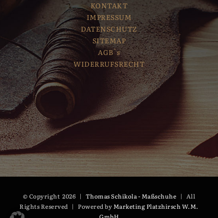
KONTAKT
IMPRESSUM
DATENSCHUTZ
SITEMAP
AGB`s
WIDERRUFSRECHT
© Copyright
2026 |
Thomas Schikola - Maßschuhe
| All
Rights Reserved | Powered by
Marketing Platzhirsch W.M.
GmbH