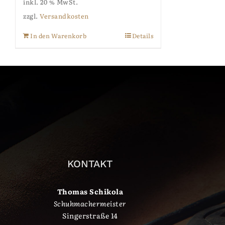
inkl. 20 % MwSt.
zzgl.
Versandkosten
In den Warenkorb
Details
KONTAKT
Thomas Schikola
Schuhmachermeister
Singerstraße 14