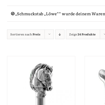
„Schmuckstab „Löwe““ wurde deinem Waren
Sortieren nach
Preis
Zeige
24 Produkte