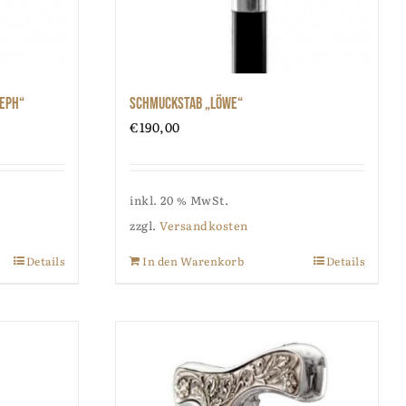
seph“
Schmuckstab „Löwe“
€
190,00
inkl. 20 % MwSt.
zzgl.
Versandkosten
Details
In den Warenkorb
Details