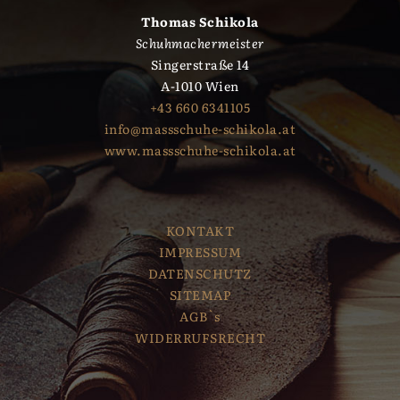
Thomas Schikola
Schuhmachermeister
Singerstraße 14
A-1010 Wien
+43 660 6341105
info@massschuhe-schikola.at
www.massschuhe-schikola.at
KONTAKT
IMPRESSUM
DATENSCHUTZ
SITEMAP
AGB`s
WIDERRUFSRECHT