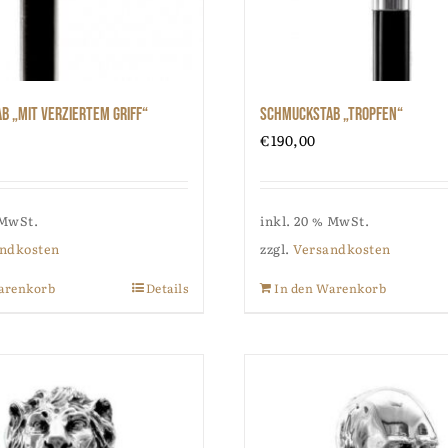
 „mit verziertem Griff“
Schmuckstab „Tropfen“
€
190,00
 MwSt.
inkl. 20 % MwSt.
ndkosten
zzgl.
Versandkosten
arenkorb
Details
In den Warenkorb