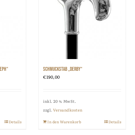
seph“
Schmuckstab „Derby“
€
190,00
inkl. 20 % MwSt.
zzgl.
Versandkosten
Details
In den Warenkorb
Details