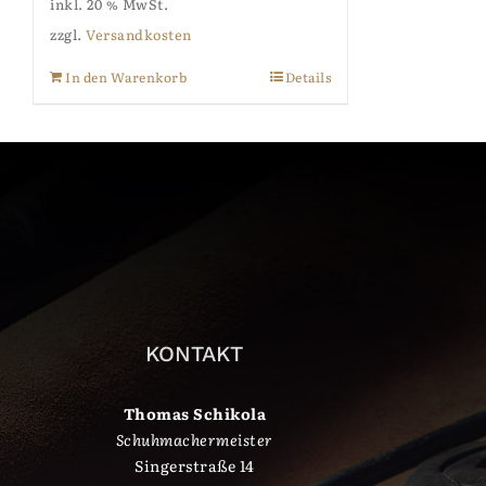
inkl. 20 % MwSt.
zzgl.
Versandkosten
In den Warenkorb
Details
KONTAKT
Thomas Schikola
Schuhmachermeister
Singerstraße 14