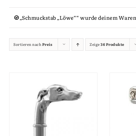
„Schmuckstab „Löwe““ wurde deinem Waren
Sortieren nach
Preis
Zeige
36 Produkte