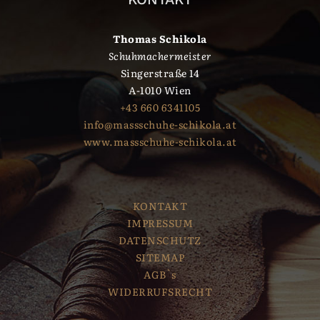
Thomas Schikola
Schuhmachermeister
Singerstraße 14
A-1010 Wien
+43 660 6341105
info@massschuhe-schikola.at
www.massschuhe-schikola.at
KONTAKT
IMPRESSUM
DATENSCHUTZ
SITEMAP
AGB`s
WIDERRUFSRECHT