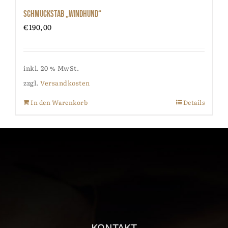
Schmuckstab „Windhund“
€
190,00
inkl. 20 % MwSt.
zzgl.
Versandkosten
In den Warenkorb
Details
KONTAKT