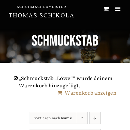
Zum
Inhalt
springen
Schmuckstab
„Schmuckstab „Löwe““ wurde deinem
Warenkorb hinzugefügt.
Warenkorb anzeigen
Sortieren nach
Name