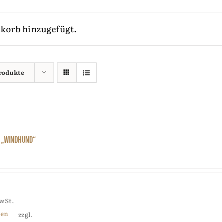
korb hinzugefügt.
Produkte
 „Windhund“
MwSt.
ten
zzgl.