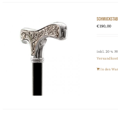
Schmuckstab 
€
190,00
inkl. 20 % 
Versandkos
In den Wa