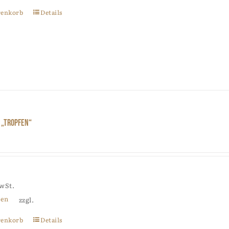
renkorb
Details
 „Tropfen“
MwSt.
ten
zzgl.
renkorb
Details