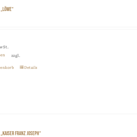
 „Löwe“
MwSt.
ten
zzgl.
renkorb
Details
„Kaiser Franz Joseph“