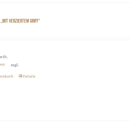
„mit verziertem Griff“
MwSt.
ten
zzgl.
renkorb
Details