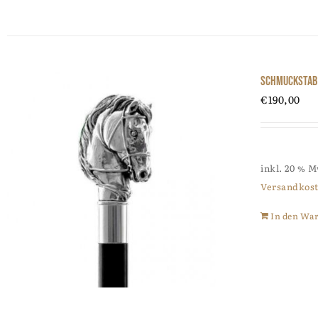
Schmuckstab
€
190,00
inkl. 20 % 
Versandkos
In den Wa