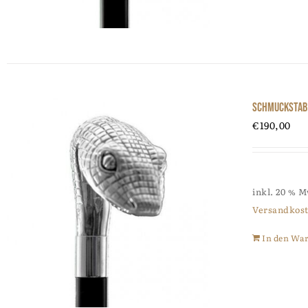
Schmuckstab
€
190,00
inkl. 20 % 
Versandkos
In den Wa