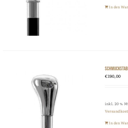
In den Wa
Schmuckstab
€
190,00
inkl. 20 % 
Versandkos
In den Wa