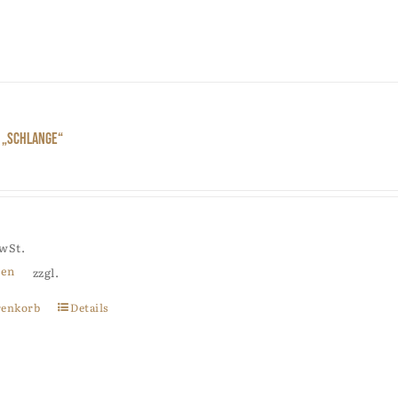
 „Schlange“
MwSt.
ten
zzgl.
renkorb
Details