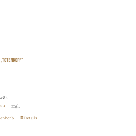
 „Totenkopf“
MwSt.
ten
zzgl.
renkorb
Details