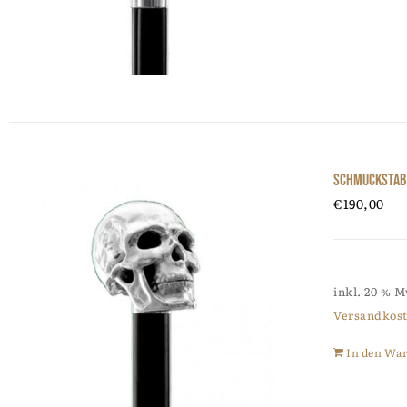
Schmuckstab
€
190,00
inkl. 20 % 
Versandkos
In den Wa