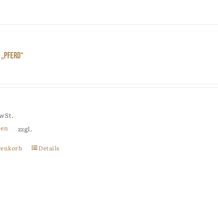
 „Pferd“
MwSt.
ten
zzgl.
renkorb
Details