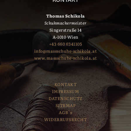
Thomas Schikola
Schuhmachermeister
Singerstraße 14
A-1010 Wien
+43 660 6341105
info@massschuhe-schikola.at
www.massschuhe-schikola.at
KONTAKT
IMPRESSUM
DATENSCHUTZ
SITEMAP
AGB`s
WIDERRUFSRECHT