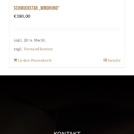
Schmuckstab „Windhund“
€
190,00
inkl. 20 % MwSt.
zzgl.
Versandkosten
In den Warenkorb
Details
KONTAKT