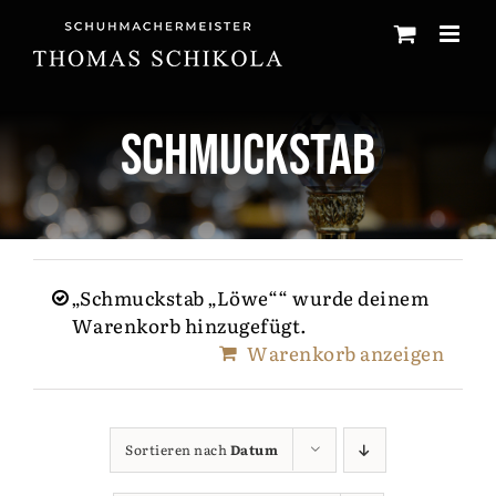
Zum
Inhalt
springen
Schmuckstab
„Schmuckstab „Löwe““ wurde deinem
Warenkorb hinzugefügt.
Warenkorb anzeigen
Sortieren nach
Datum