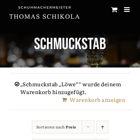
Zum
Inhalt
springen
Schmuckstab
„Schmuckstab „Löwe““ wurde deinem
Warenkorb hinzugefügt.
Warenkorb anzeigen
Sortieren nach
Preis