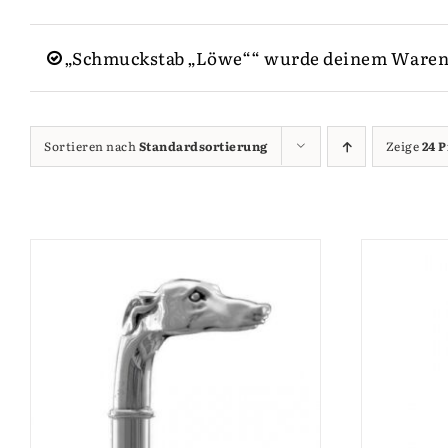
„Schmuckstab „Löwe““ wurde deinem Waren
Sortieren nach
Standardsortierung
Zeige
24 