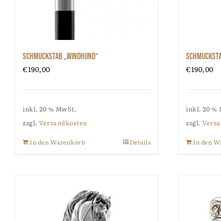
Schmuckstab „Windhund“
Schmucksta
€
190,00
€
190,00
inkl. 20 % MwSt.
inkl. 20 %
zzgl.
Versandkosten
zzgl.
Versa
In den Warenkorb
Details
In den W