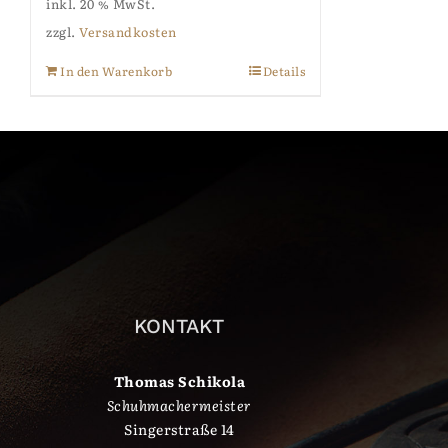
inkl. 20 % MwSt.
zzgl.
Versandkosten
In den Warenkorb
Details
KONTAKT
Thomas Schikola
Schuhmachermeister
Singerstraße 14