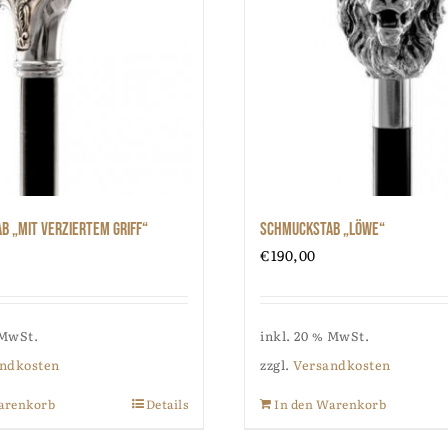
 „mit verziertem Griff“
Schmuckstab „Löwe“
€
190,00
 MwSt.
inkl. 20 % MwSt.
ndkosten
zzgl.
Versandkosten
arenkorb
Details
In den Warenkorb