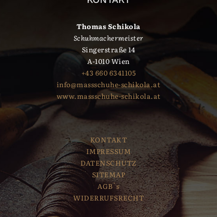
Thomas Schikola
Schuhmachermeister
Singerstraße 14
A-1010 Wien
+43 660 6341105
info@massschuhe-schikola.at
www.massschuhe-schikola.at
KONTAKT
IMPRESSUM
DATENSCHUTZ
SITEMAP
AGB`s
WIDERRUFSRECHT