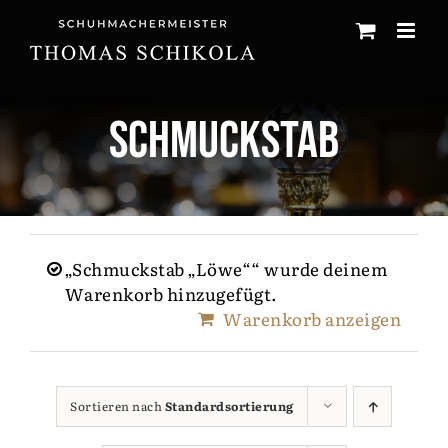
Zum
Inhalt
springen
Schmuckstab
„Schmuckstab „Löwe““ wurde deinem
Warenkorb hinzugefügt.
Warenkorb anzeigen
Sortieren nach
Standardsortierung