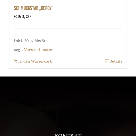
Schmuckstab „Derby“
€
190,00
inkl. 20 % MwSt.
zzgl.
Versandkosten
In den Warenkorb
Details
KONTAKT