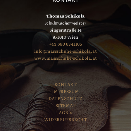
Thomas Schikola
Schuhmachermeister
Singerstraße 14
A-1010 Wien
+43 660 6341105
info@massschuhe-schikola.at
www.massschuhe-schikola.at
KONTAKT
IMPRESSUM
DATENSCHUTZ
SITEMAP
AGB`s
WIDERRUFSRECHT