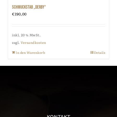
Schmuckstab „Derby“
€
190,00
inkl. 20 % MwSt.
zzgl.
Versandkosten
In den Warenkorb
Details
KONTAKT