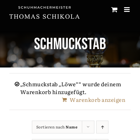
Zum
Inhalt
springen
Schmuckstab
„Schmuckstab „Löwe““ wurde deinem
Warenkorb hinzugefügt.
Warenkorb anzeigen
Sortieren nach
Name