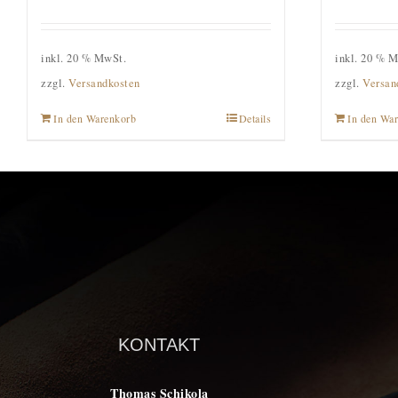
inkl. 20 % MwSt.
inkl. 20 % 
zzgl.
Versandkosten
zzgl.
Versan
In den Warenkorb
Details
In den Wa
KONTAKT
Thomas Schikola