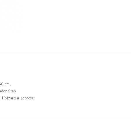
80 cm,
nder Stab
n Holzarten gepresst