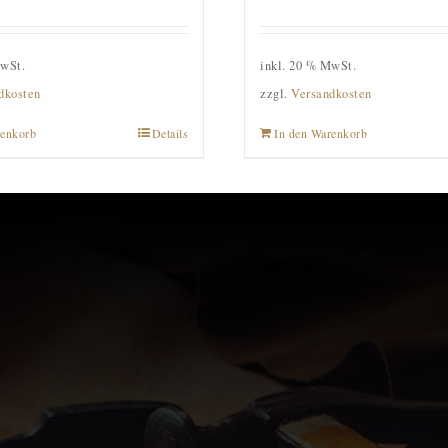
MwSt.
inkl. 20 % MwSt.
dkosten
zzgl.
Versandkosten
renkorb
Details
In den Warenkorb