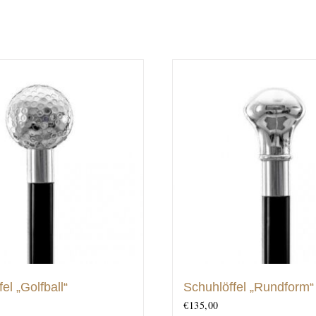
el „Golfball“
Schuhlöffel „Rundform“
€
135,00