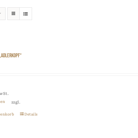
„Adlerkopf“
MwSt.
ten
zzgl.
renkorb
Details