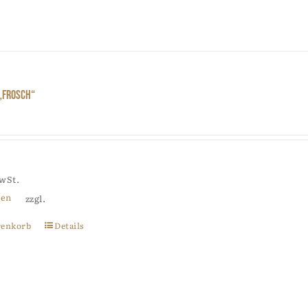
„Frosch“
MwSt.
ten
zzgl.
renkorb
Details