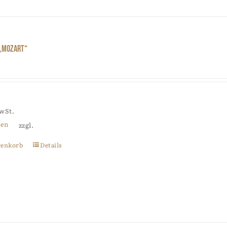
 „Mozart“
MwSt.
ten
zzgl.
renkorb
Details