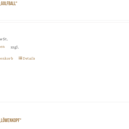
„Golfball“
MwSt.
ten
zzgl.
renkorb
Details
 „Löwenkopf“