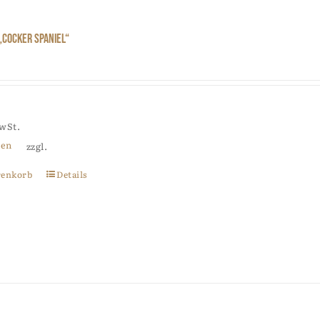
„Cocker Spaniel“
MwSt.
ten
zzgl.
renkorb
Details