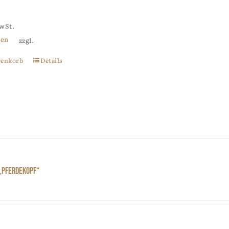
MwSt.
ten
zzgl.
renkorb
Details
„Pferdekopf“