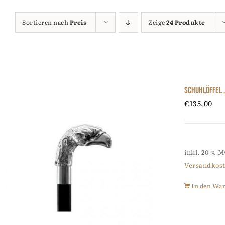
Sortieren nach
Preis
Zeige
24 Produkte
Schuhlöffel 
€
135,00
inkl. 20 % 
Versandkos
In den Wa