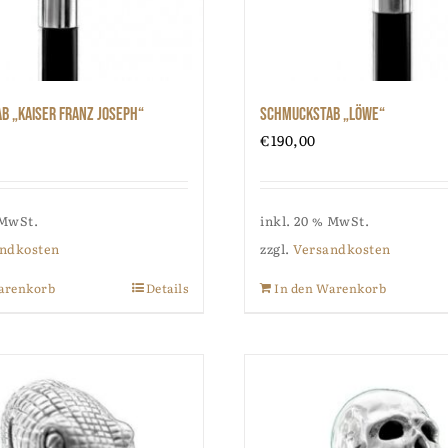
b „Kaiser Franz Joseph“
Schmuckstab „Löwe“
€
190,00
 MwSt.
inkl. 20 % MwSt.
ndkosten
zzgl.
Versandkosten
arenkorb
Details
In den Warenkorb