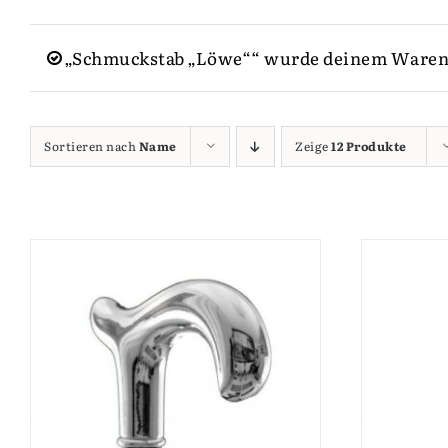
„Schmuckstab „Löwe““ wurde deinem Waren
Sortieren nach
Name
Zeige
12 Produkte