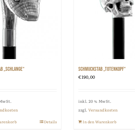
b „Schlange“
Schmuckstab „Totenkopf“
€
190,00
 MwSt.
inkl. 20 % MwSt.
ndkosten
zzgl.
Versandkosten
arenkorb
Details
In den Warenkorb