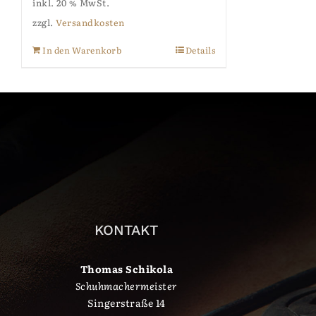
inkl. 20 % MwSt.
zzgl.
Versandkosten
In den Warenkorb
Details
KONTAKT
Thomas Schikola
Schuhmachermeister
Singerstraße 14